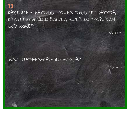
T3
KARTOFFEL-THAICURRY: GRÜNES CURRY MIT PAPRIKA,
KAROTTEN, GRÜNEN BOHNEN, ZWIEBELN, KNOBLAUCH
UND INGWER
15,00
€
BISCOFF-CHEESECAKE IM WECKGLAS
6,50
€