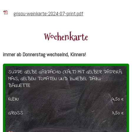
grisou-weinkarte-2024-07-print.pdf
Wochenkarte
immer ab Donnerstag wechselnd, Kinners!
SUPPE: GELBE GAZPACHO (KALT) MIT GELBER PAPRIKA,
MAIS, GELBEN TOMATEN UND ZWIEBEL DAZU
BAGUETTE
KLEIN
4,50
€
GROSS
7,50
€