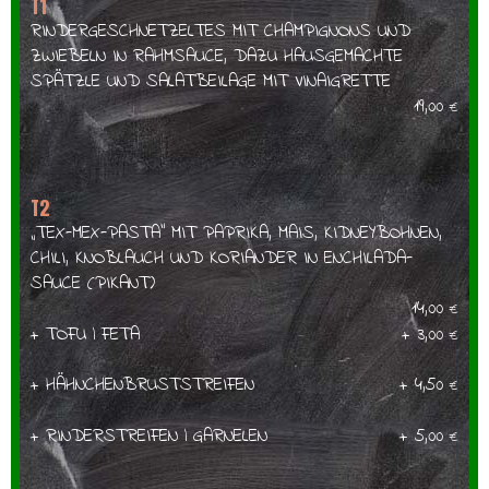
T1
RINDERGESCHNETZELTES MIT CHAMPIGNONS UND
ZWIEBELN IN RAHMSAUCE, DAZU HAUSGEMACHTE
SPÄTZLE UND SALATBEILAGE MIT VINAIGRETTE
19,00
€
T2
„TEX-MEX-PASTA“ MIT PAPRIKA, MAIS, KIDNEYBOHNEN,
CHILI, KNOBLAUCH UND KORIANDER IN ENCHILADA-
SAUCE (PIKANT)
14,00
€
+ TOFU | FETA
+ 3,00
€
+ HÄHNCHENBRUSTSTREIFEN
+ 4,50
€
+ RINDERSTREIFEN | GARNELEN
+ 5,00
€